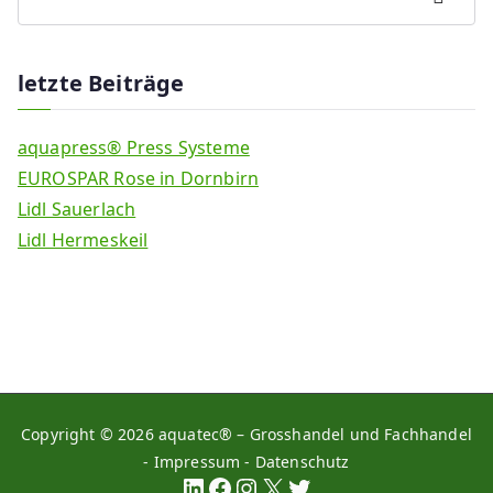
letzte Beiträge
aquapress® Press Systeme
EUROSPAR Rose in Dornbirn
Lidl Sauerlach
Lidl Hermeskeil
Copyright © 2026
aquatec® – Grosshandel und Fachhandel
-
Impressum
-
Datenschutz
LinkedIn
Facebook
Instagram
X
Twitter