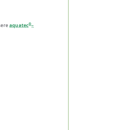
®
sere
aquatec
–