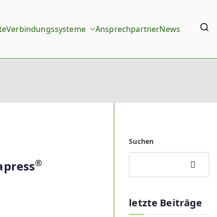
te
Verbindungssysteme
Ansprechpartner
News
Suchen
®
apress
Suchen
letzte Beiträge